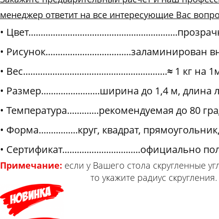
менеджер ответит на все интересующие Вас вопро
Цвет.............................................................проз
Рисунок...................................заламинирован 
Вес...........................................................
≈
1 кг на 1м
Размер........................ширина до 1,4 м, длина
Температура.............рекомендуемая до 80 гр
Форма................круг, квадрат, прямоугольник
Сертификат................................официально п
Примечание:
если у Вашего стола скругленн
то укажите радиус скругления.